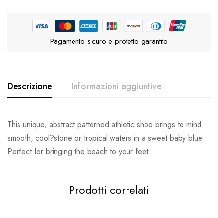
Pagamento sicuro e protetto garantito
Descrizione
Informazioni aggiuntive
This unique, abstract patterned athletic shoe brings to mind
Peso
1 kg
smooth, cool?stone or tropical waters in a sweet baby blue.
M 3 / W 6, M 4 / W 7, M 5 / W 8, M 6 / W 9, M 7
Perfect for bringing the beach to your feet.
Taille
/ W 10, M 8 / W 11, M 9 /W 12, M 10 / W 13, M
11 / W 14, M 12 / W 15
Prodotti correlati